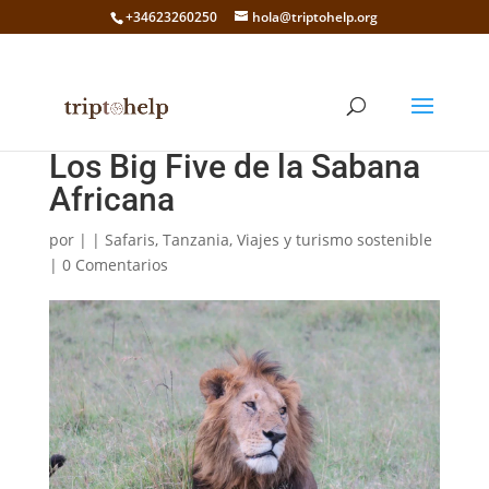
+34623260250
hola@triptohelp.org
Los Big Five de la Sabana
Africana
por
|
|
Safaris
,
Tanzania
,
Viajes y turismo sostenible
|
0 Comentarios