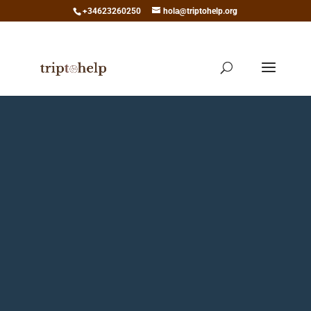
+34623260250
hola@triptohelp.org