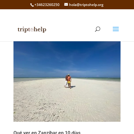
+34623260250
hola@triptohelp.org
Qué ver en Zanzíbar en 10 días