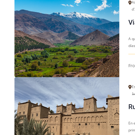
Ait
d'
Vi
A qu
días
Fr
Es
Ru
En 
prin