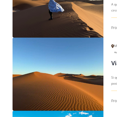
A qu
circ
Fr
Marra
Vi
Si 
posi
Fr