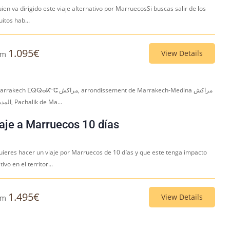
ien va dirigido este viaje alternativo por MarruecosSi buscas salir de los
uitos hab...
1.095
€
View Details
om
kech ⵎⵕⵕⴰⴽⵯⵛ مراكش, arrondissement de Marrakech-Medina مراكش
المدينة, Pachalik de Ma...
aje a Marruecos 10 días
quieres hacer un viaje por Marruecos de 10 días y que este tenga impacto
tivo en el territor...
1.495
€
View Details
om