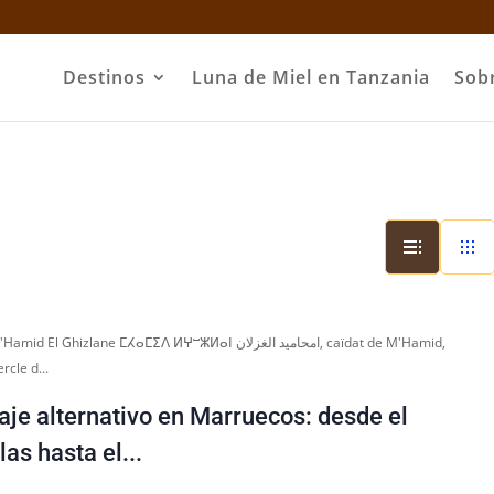
Destinos
Luna de Miel en Tanzania
Sob
amid El Ghizlane ⵎⵃⴰⵎⵉⴷ ⵍⵖⵯⵣⵍⴰⵏ امحاميد الغزلان, caïdat de M'Hamid,
rcle d...
aje alternativo en Marruecos: desde el
las hasta el...