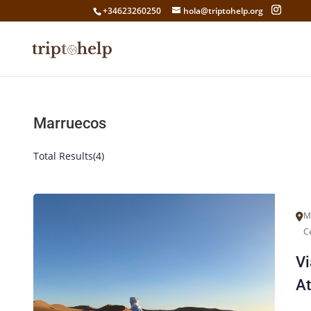
+34623260250
hola@triptohelp.org
Marruecos
Total Results
(
4
)
M'H
Ce
Vi
At