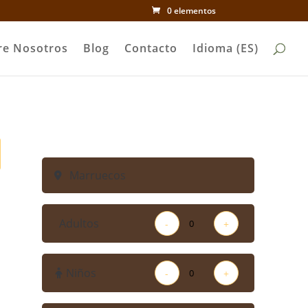
0 elementos
re Nosotros
Blog
Contacto
Idioma (ES)
Adultos
-
+
Niños
-
+