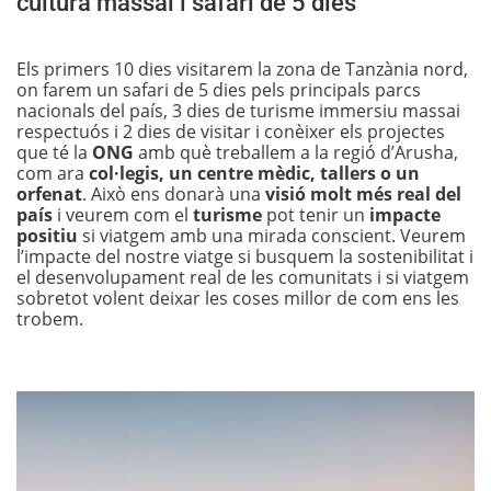
cultura massai i safari de 5 dies
Els primers 10 dies visitarem la zona de Tanzània nord,
on farem un safari de 5 dies pels principals parcs
nacionals del país, 3 dies de turisme immersiu massai
respectuós i 2 dies de visitar i conèixer els projectes
que té la
ONG
amb què treballem a la regió d’Arusha,
com ara
col·legis, un centre mèdic, tallers o un
orfenat
. Això ens donarà una
visió molt més real del
país
i veurem com el
turisme
pot tenir un
impacte
positiu
si viatgem amb una mirada conscient. Veurem
l’impacte del nostre viatge si busquem la sostenibilitat i
el desenvolupament real de les comunitats i si viatgem
sobretot volent deixar les coses millor de com ens les
trobem.