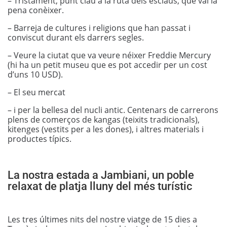
– Tristament, punt clau a la ruta dels esclaus, que val la
pena conèixer.
– Barreja de cultures i religions que han passat i
conviscut durant els darrers segles.
– Veure la ciutat que va veure néixer Freddie Mercury
(hi ha un petit museu que es pot accedir per un cost
d’uns 10 USD).
– El seu mercat
– i per la bellesa del nucli antic. Centenars de carrerons
plens de comerços de kangas (teixits tradicionals),
kitenges (vestits per a les dones), i altres materials i
productes típics.
La nostra estada a Jambiani, un poble
relaxat de platja lluny del més turístic
Les tres últimes nits del nostre viatge de 15 dies a