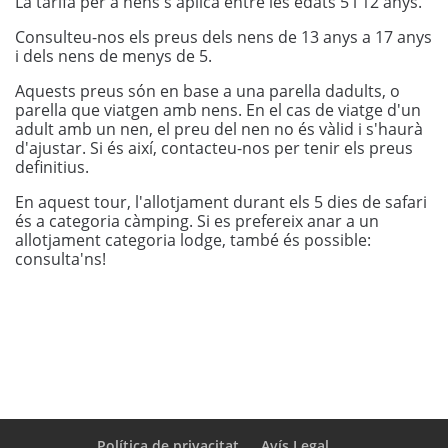
La tarifa per a nens s'aplica entre les edats 5 i 12 anys.
Consulteu-nos els preus dels nens de 13 anys a 17 anys
i dels nens de menys de 5.
Aquests preus són en base a una parella dadults, o
parella que viatgen amb nens. En el cas de viatge d'un
adult amb un nen, el preu del nen no és vàlid i s'haurà
d'ajustar. Si és així, contacteu-nos per tenir els preus
definitius.
En aquest tour, l'allotjament durant els 5 dies de safari
és a categoria càmping. Si es prefereix anar a un
allotjament categoria lodge, també és possible:
consulta'ns!
Política de privacitat
Avís Legal