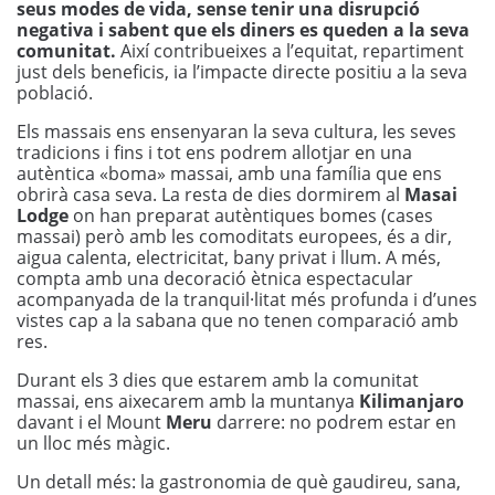
seus modes de vida, sense tenir una disrupció
negativa i sabent que els diners es queden a la seva
comunitat.
Així contribueixes a l’equitat, repartiment
just dels beneficis, ia l’impacte directe positiu a la seva
població.
Els massais ens ensenyaran la seva cultura, les seves
tradicions i fins i tot ens podrem allotjar en una
autèntica «boma» massai, amb una família que ens
obrirà casa seva. La resta de dies dormirem al
Masai
Lodge
on han preparat autèntiques bomes (cases
massai) però amb les comoditats europees, és a dir,
aigua calenta, electricitat, bany privat i llum. A més,
compta amb una decoració ètnica espectacular
acompanyada de la tranquil·litat més profunda i d’unes
vistes cap a la sabana que no tenen comparació amb
res.
Durant els 3 dies que estarem amb la comunitat
massai, ens aixecarem amb la muntanya
Kilimanjaro
davant i el Mount
Meru
darrere: no podrem estar en
un lloc més màgic.
Un detall més: la gastronomia de què gaudireu, sana,