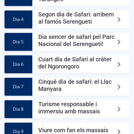
Segon dia de Safari: arribem
Dia 4
al famós Serengueti
Dia sencer de safari pel Parc
Dia 5
Nacional del Serengueti!
Cuart dia de Safari al cràter
Dia 6
del Ngorongoro
Cinqué dia de safari: el Llac
Dia 7
Manyara
Turisme responsable i
Dia 8
immersiu amb massais
Viure com fan els massais
Dia 9