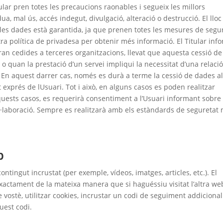
tular pren totes les precaucions raonables i segueix les millors
ua, mal ús, accés indegut, divulgació, alteració o destrucció. El llo
e les dades està garantida, ja que prenen totes les mesures de segu
ra política de privadesa per obtenir més informació. El Titular inf
ran cedides a terceres organitzacions, llevat que aquesta cessió de
o quan la prestació d’un servei impliqui la necessitat d’una relaci
En aquest darrer cas, només es durà a terme la cessió de dades a
 exprés de lUsuari. Tot i això, en alguns casos es poden realitzar
quests casos, es requerirà consentiment a l’Usuari informant sobre 
a col·laboració. Sempre es realitzarà amb els estàndards de seguretat
b
tingut incrustat (per exemple, vídeos, imatges, articles, etc.). El
xactament de la mateixa manera que si haguéssiu visitat l’altra we
vostè, utilitzar cookies, incrustar un codi de seguiment addiciona
uest codi.