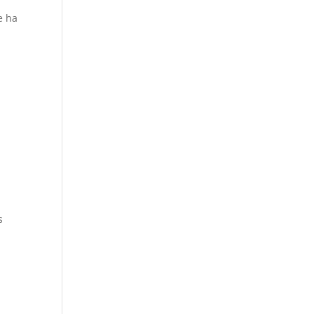
e ha
s