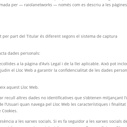
zemada per — raiolanetworks — només com es descriu a les pàgines
nt per part del Titular és diferent segons el sistema de captura
tracta dades personals:
ollides a la pàgina d’Avís Legal i de la llei aplicable. Això pot incl
udin el Lloc Web a garantir la confidencialitat de les dades perso
reix aquest Lloc Web.
lar recull altres dades no identificatives que s’obtenen mitjançant l’
 l’Usuari quan navega pel Lloc Web les característiques i finalitat
e Cookies.
resència a les xarxes socials. Si es fa seguidor a les xarxes socials d