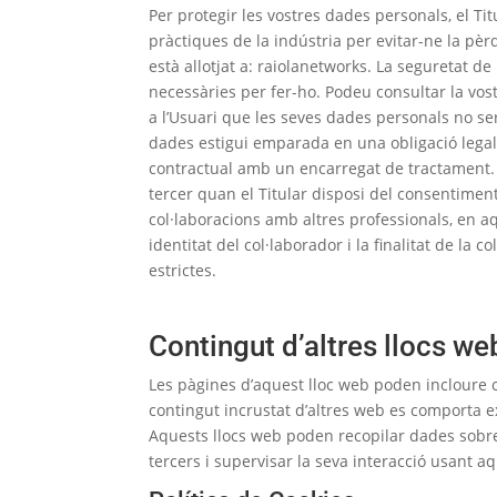
Per protegir les vostres dades personals, el Ti
pràctiques de la indústria per evitar-ne la pèrd
està allotjat a: raiolanetworks. La seguretat d
necessàries per fer-ho. Podeu consultar la vost
a l’Usuari que les seves dades personals no se
dades estigui emparada en una obligació legal 
contractual amb un encarregat de tractament. 
tercer quan el Titular disposi del consentiment
col·laboracions amb altres professionals, en a
identitat del col·laborador i la finalitat de l
estrictes.
Contingut d’altres llocs we
Les pàgines d’aquest lloc web poden incloure con
contingut incrustat d’altres web es comporta e
Aquests llocs web poden recopilar dades sobre 
tercers i supervisar la seva interacció usant aq