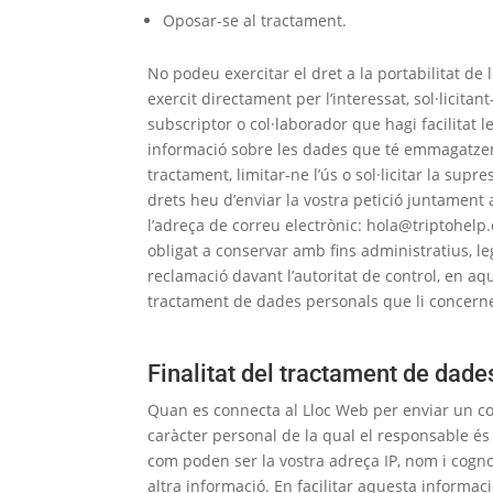
Oposar-se al tractament.
No podeu exercitar el dret a la portabilitat de 
exercit directament per l’interessat, sol·licitan
subscriptor o col·laborador que hagi facilitat
informació sobre les dades que té emmagatzemade
tractament, limitar-ne l’ús o sol·licitar la supre
drets heu d’enviar la vostra petició juntament
l’adreça de correu electrònic: hola@triptohelp.
obligat a conservar amb fins administratius, leg
reclamació davant l’autoritat de control, en aq
tractament de dades personals que li concerne
Finalitat del tractament de dade
Quan es connecta al Lloc Web per enviar un corr
caràcter personal de la qual el responsable és
com poden ser la vostra adreça IP, nom i cogno
altra informació. En facilitar aquesta informa