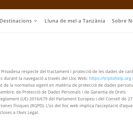
Destinacions
Lluna de mel a Tanzània
Sobre N
de Privadesa respecte del tractament i protecció de les dades de car
s durant la navegació a través del Lloc Web:
https://triptohelp.org
ent de la normativa vigent en matèria de protecció de dades persona
desembre, de Protecció de Dades Personals i de Garantia de Drets
Reglament (UE) 2016/679 del Parlament Europeu i del Consell de 27
ersones físiques (RGPD). L’ús del lloc web implica l’acceptació d’aqu
loses a l’Avís Legal.