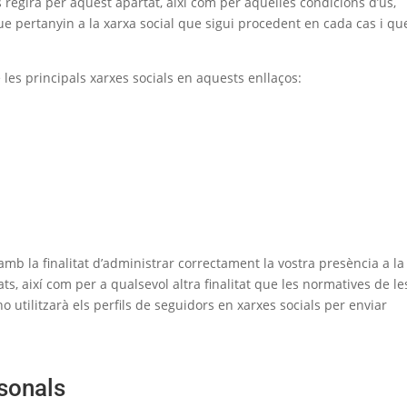
 regirà per aquest apartat, així com per aquelles condicions d’ús,
ue pertanyin a la xarxa social que sigui procedent en cada cas i qu
les principals xarxes socials en aquests enllaços:
 amb la finalitat d’administrar correctament la vostra presència a la
ats, així com per a qualsevol altra finalitat que les normatives de le
o utilitzarà els perfils de seguidors en xarxes socials per enviar
rsonals