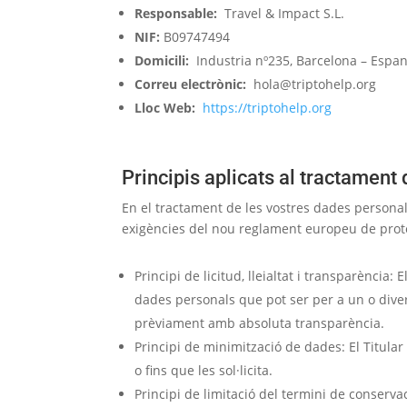
Responsable:
Travel & Impact S.L.
NIF:
B09747494
Domicili:
Industria nº235, Barcelona – Espan
Correu electrònic:
hola@triptohelp.org
Lloc Web:
https://triptohelp.org
Principis aplicats al tractament
En el tractament de les vostres dades personals
exigències del nou reglament europeu de prot
Principi de licitud, lleialtat i transparència
dades personals que pot ser per a un o divers
prèviament amb absoluta transparència.
Principi de minimització de dades: El Titular 
o fins que les sol·licita.
Principi de limitació del termini de conserv