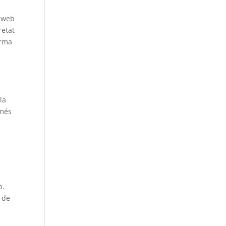
c web
retat
orma
ó
l
la
 més
b.
l de