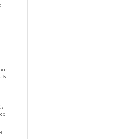
:
oure
nals
ús
 del
el