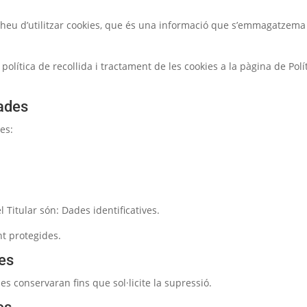
heu d’utilitzar cookies, que és una informació que s’emmagatzema
 política de recollida i tractament de les cookies a la pàgina de Polí
dades
es:
 Titular són: Dades identificatives.
t protegides.
es
s conservaran fins que sol·licite la supressió.