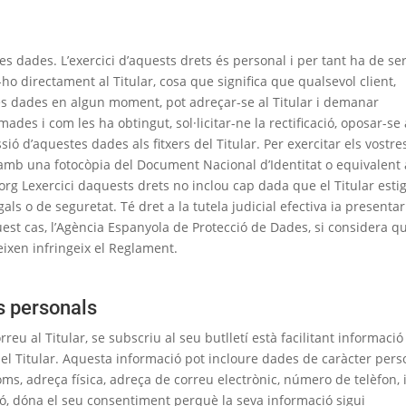
les dades. L’exercici d’aquests drets és personal i per tant ha de se
t-ho directament al Titular, cosa que significa que qualsevol client,
 les dades en algun moment, pot adreçar-se al Titular i demanar
s i com les ha obtingut, sol·licitar-ne la rectificació, oposar-se 
ssió d’aquestes dades als fitxers del Titular. Per exercitar els vostre
 amb una fotocòpia del Document Nacional d’Identitat o equivalent 
org Lexercici daquests drets no inclou cap dada que el Titular esti
als o de seguretat. Té dret a la tutela judicial efectiva ia presenta
uest cas, l’Agència Espanyola de Protecció de Dades, si considera qu
ixen infringeix el Reglament.
s personals
eu al Titular, se subscriu al seu butlletí està facilitant informació
 el Titular. Aquesta informació pot incloure dades de caràcter pers
ms, adreça física, adreça de correu electrònic, número de telèfon, 
ció, dóna el seu consentiment perquè la seva informació sigui