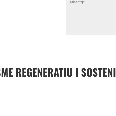
es i que podem ajudar-te a
litzat.
SME REGENERATIU I SOSTEN