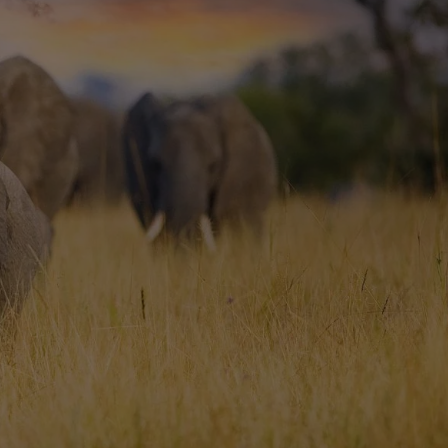
 HELP, CREIEM QUE VIATJAR ÉS UN
M. EL NOSTRE OBJECTIU ÉS OFERIR-
ES COMUNITATS LOCALS. EN CADA
UREM QUE MÉS DEL 80% DE LA TEVA
LVA AMAZÒNICA AL PERÚ, APRENDRE
I MARA. A MÉS, EN VIATJAR AMB
VOLUPAMENT SOCIOECONÒMIC DE LES
L WTM (WORLD TRAVEL AWARDS) DE
U IMPACTE AL TERRITORI A TRAVÉS