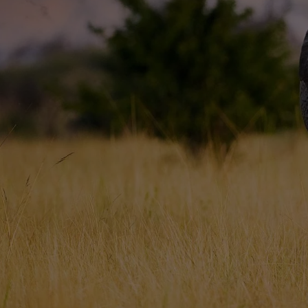
AQUÍ TROBARÀS DESTINACIONS I V
PRIVILEGI QUE HA D’EXERCIR-SE A
TE EXPERIÈNCIES DE VIATGE AU
DESTÍ, TREBALLEM ESTRETAMENT A
INVERSIÓ VA DIRECTAMENT A LA C
SOBRE LA VIDA EN LA COMUNITA
NOSALTRES, ESTARÀS CONTRIBUINT
TRIP TO HELP HA ESTAT GUARDON
TURISME RESPONSABLE A ÀFRICA, 