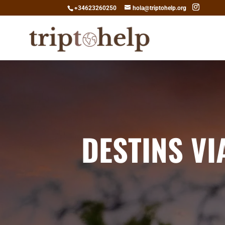
+34623260250
hola@triptohelp.org
DESTINS VI