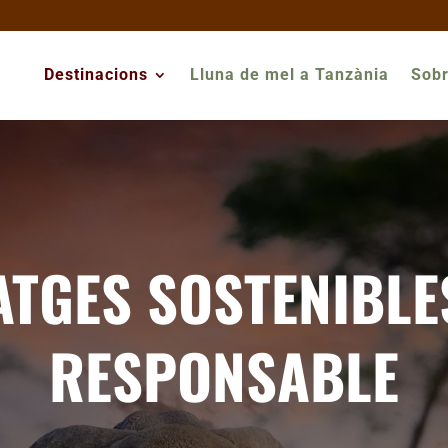
Destinacions
Lluna de mel a Tanzània
Sobr
ATGES SOSTENIBLE
RESPONSABLE