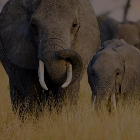
IATGES RESPONSABLES I SOSTENIBLES. EN TRIP TO
MB CONSCIÈNCIA I CONTRIBUINT AL LLOC QUE VISITE
TÈNTIQUES, DISSENYADES EN COL·LABORACIÓ AMB L
MB ORGANITZACIONS I COMUNITATS LOCALS I ASSEG
OMUNITAT. AMB NOSALTRES, POTS DESCOBRIR LA SE
T MASSAI A TANZÀNIA O FER UN SAFARI EN EL MASSA
 A LA CONSERVACIÓ DELS ECOSISTEMES I AL DESEN
COMUNITATS LOCALS.
ADA EL 2024 AMB EL PRIMER PREMI INTERNACIONA
SENT L’ÚNICA EMPRESA EUROPEA RECONEGUDA PEL SE
DEL TURISME.