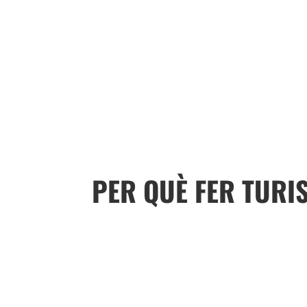
Recorda que hi ha total flexibilitat en dat
crear un viatge persona
PER QUÈ FER TURI