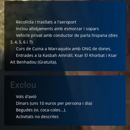
Inclou
Recollida i trasllats a l'aeroport
Inclou allotjaments amb esmorzar i sopars
Vehicle privat amb conductor de parla hispana (dies
3, 4, 5, 6 i 7)
Curs de Cuina a Marraquèix amb ONG de dones.
Entrades a la Kasbah Amridil, Ksar El Khorbat i Ksar
Ait Benhadou (Gratuïta).
Exclou
Vols d'avió
Dinars (uns 10 euros per persona i dia)
Begudes (vi, coca-coles...).
Activitats no descrites