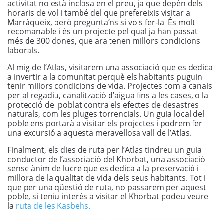
activitat no està inclosa en el preu, ja que depèn dels
horaris de vol i també del que prefereixis visitar a
Marràqueix, però pregunta’ns si vols fer-la. És molt
recomanable i és un projecte pel qual ja han passat
més de 300 dones, que ara tenen millors condicions
laborals.
Al mig de l’Atlas, visitarem una associació que es dedica
a invertir a la comunitat perquè els habitants puguin
tenir millors condicions de vida. Projectes com a canals
per al regadiu, canalització d’aigua fins a les cases, o la
protecció del poblat contra els efectes de desastres
naturals, com les pluges torrencials. Un guia local del
poble ens portarà a visitar els projectes i podrem fer
una excursió a aquesta meravellosa vall de l’Atlas.
Finalment, els dies de ruta per l’Atlas tindreu un guia
conductor de l’associació del Khorbat, una associació
sense ànim de lucre que es dedica a la preservació i
millora de la qualitat de vida dels seus habitants. Tot i
que per una qüestió de ruta, no passarem per aquest
poble, si teniu interès a visitar el Khorbat podeu veure
la
ruta de les Kasbehs.