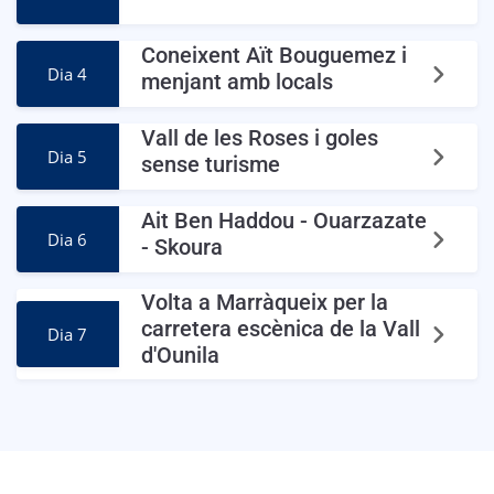
Coneixent Aït Bouguemez i
Dia 4
menjant amb locals
Vall de les Roses i goles
Dia 5
sense turisme
Ait Ben Haddou - Ouarzazate
Dia 6
- Skoura
Volta a Marràqueix per la
carretera escènica de la Vall
Dia 7
d'Ounila