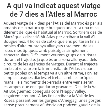
A qui va indicat aquest viatge
de 7 dies a l’Atles al Marroc
Aquest viatge de 7 dies per l’Atlas del Marroc és per als
amants de la natura que busquen una ruta una mica
diferent del que és habitual al Marroc. Sortirem des de
Marràqueix direcció Alt Atlas per arribar a la vall Aït
Bouguemez. 4 hores de cotxe que ens portaran fins a
pobles d’alta muntanya allunyats totalment de les
rutes més típiques, amb paisatges simplement
espectaculars. Difícilment veurem grups de turistes
durant el trajecte, ja que és una zona allunyada dels
circuits de les agències de viatges. Durant el trajecte
amb cotxe veurem la immensitat de l’Atlas creuant
petits pobles on el temps va a un altre ritme, i on les
simples tasques diàries, el treball amb les pròpies
mans, i els moments de xerrada entre veïns seran
estampes que ens quedaran gravades. Des de la Vall
Aït Bouguemez, coneguda com l’Happy Valley,
seguirem creuant l’Atlas fins arribar a la Vall de les
Roses, passant per les gorges d’Amejgag, unes gorges
sense pràcticament afluència on podrem gaudir de la