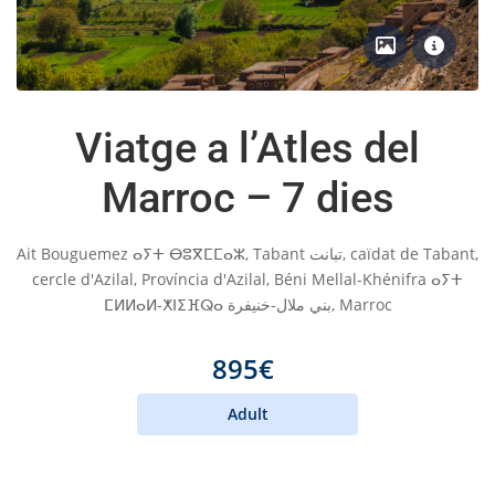
Viatge a l’Atles del
Marroc – 7 dies
Ait Bouguemez ⴰⵢⵜ ⴱⵓⴳⵎⵎⴰⵣ, Tabant تبانت, caïdat de Tabant,
cercle d'Azilal, Província d'Azilal, Béni Mellal-Khénifra ⴰⵢⵜ
ⵎⵍⵍⴰⵍ-ⵅⵏⵉⴼⵕⴰ بني ملال-خنيفرة, Marroc
895€
Adult