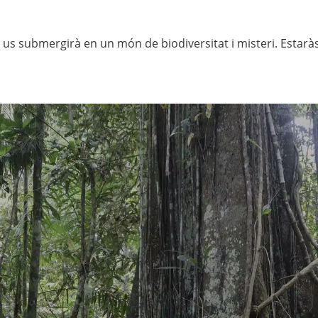
s submergirà en un món de biodiversitat i misteri. Estaràs e
.