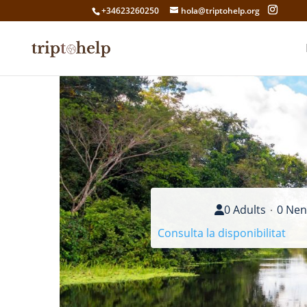
+34623260250
hola@triptohelp.org
0 Adults
0 Nen
Consulta la disponibilitat