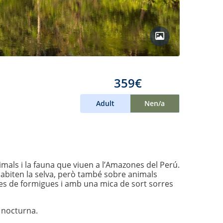
359€
Adult
Nen/a
imals i la fauna que viuen a l’Amazones del Perú.
habiten la selva, però també sobre animals
es de formigues i amb una mica de sort sorres
p nocturna.