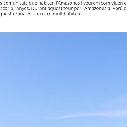
les comunitats que habiten l’Amazones i veurem com viuen
scar piranyes. Durant aquest tour per l’Amazones al Perú d
questa zona és una carn molt habitual.