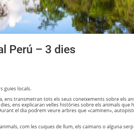
l Perú – 3 dies
 guies locals.
ca, ens transmetran tots els seus coneixements sobre els an
dies, ens explicaran velles històries sobre els animals que 
 Durant el dia podrem veure arbres que «caminen», autopist
s d’animals, com les cuques de llum, els caimans o alguna ser