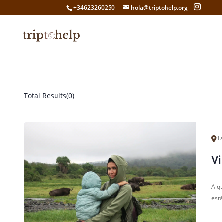
+34623260250
hola@triptohelp.org
Total Results
(
0
)
T
Vi
A qu
està