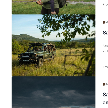
Fr
M
Sa
Aqu
excl
Fr
K
Sa
am