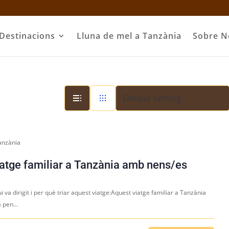
Destinacions
Lluna de mel a Tanzània
Sobre N
anzània
atge familiar a Tanzània amb nens/es
i va dirigit i per què triar aquest viatge:Aquest viatge familiar a Tanzània
 pen...