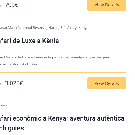
799
€
View Details
om
asai Mara National Reserve, Narok, Rift Valley, Kenya
fari de Luxe a Kènia
est Safari de Luxe a Kènia està pensat per a viatgers que busquen
usivitat durant el safari...
3.025
€
View Details
om
enya
fari econòmic a Kenya: aventura autèntica
b guies...