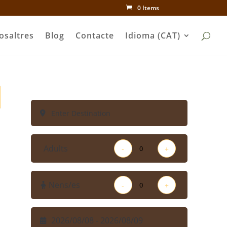
0 Items
osaltres
Blog
Contacte
Idioma (CAT)
Adults
-
+
Nens/es
-
+