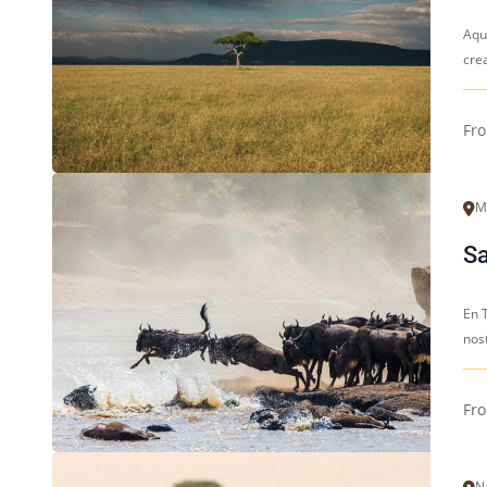
Aqu
crea
Fr
M
Sa
En T
nost
Fr
Na