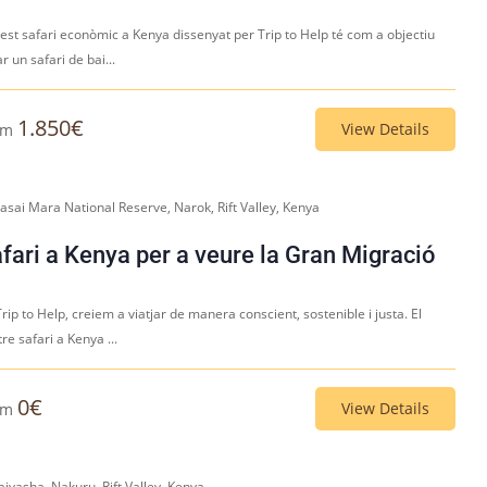
est safari econòmic a Kenya dissenyat per Trip to Help té com a objectiu
r un safari de bai...
1.850
€
View Details
om
asai Mara National Reserve, Narok, Rift Valley, Kenya
fari a Kenya per a veure la Gran Migració
rip to Help, creiem a viatjar de manera conscient, sostenible i justa. El
re safari a Kenya ...
0
€
View Details
om
ivasha, Nakuru, Rift Valley, Kenya